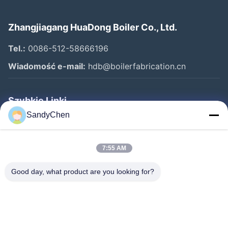
Zhangjiagang HuaDong Boiler Co., Ltd.
Tel.:
0086-512-58666196
Wiadomość e-mail:
hdb@boilerfabrication.cn
Szybkie Linki
SandyChen
Dom
Produkty
7:55 AM
Filmy
Good day, what product are you looking for?
O Nas
Wycieczka Po Fabryce
Kontrola Jakości