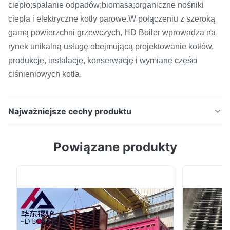
ciepło;spalanie odpadów;biomasa;organiczne nośniki
ciepła i elektryczne kotły parowe.W połączeniu z szeroką
gamą powierzchni grzewczych, HD Boiler wprowadza na
rynek unikalną usługę obejmującą projektowanie kotłów,
produkcję, instalację, konserwację i wymianę części
ciśnieniowych kotła.
Najważniejsze cechy produktu
Rura żeberkowa kotła do spawania
Powiązane produkty
wysokoczęstotliwościowego, rura żebrowa do
spawania typu H / rura żebrowa wzdłużna Opis
produktu 1. Wymienniki ciepła z rurami żebrowanymi
składają się z zespołu płaszcza i rur żebrowanych. 2.
Płetwy służą do zwiększenia efektywnej powierzchni
rur wymiennika ciepła. ...