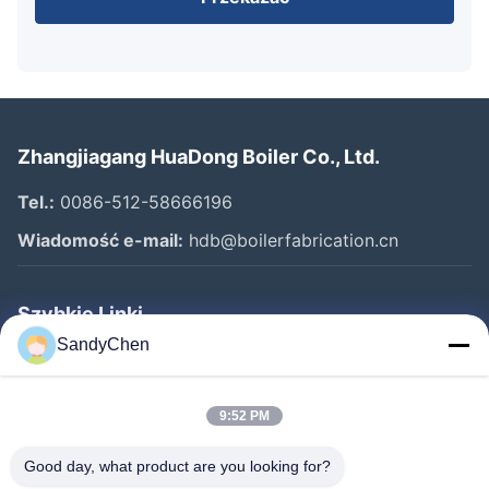
Zhangjiagang HuaDong Boiler Co., Ltd.
Tel.:
0086-512-58666196
Wiadomość e-mail:
hdb@boilerfabrication.cn
Szybkie Linki
SandyChen
Dom
Produkty
9:52 PM
Filmy
Good day, what product are you looking for?
O Nas