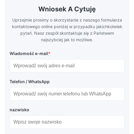
the basic component of boiler water
at the same
Wniosek A Cytuję
circulation loop.Because of both cooling
protection 
Uprzejmie prosimy o skorzystanie z naszego formularza
kontaktowego online poniżej w przypadku jakichkolwiek
pytań. Nasz zespół skontaktuje się z Państwem
najszybciej jak to możliwe.
Wiadomość e-mail
*
Telefon / WhatsApp
nazwisko